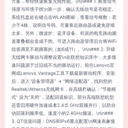
方案，帮你快速恢复无线性能。\n\n### 1. 检查信号
强度与环境干扰\n第一步，确认无线信号是否稳定。
系统托盘处右键点击WLAN图标，查看信号格数：若
少于4格，说明信号弱。尽量靠近路由器或避免穿墙
太多。另外，微波炉、蓝牙设备、邻居的电竞路由频
道重叠都会造成干扰。可进入路由器管理后台将WiFi
信道调至不易拥塞的（如6或11）。\n\n### 2. 升级
无线网卡驱动与调整设置\n在联想知识库中，大多慢
速问题源于过旧或不当的驱动运行。前往Lenovo官
网或Lenovo Vantage工具下载最新驱动程序。安装
后，进入“设备管理器” -> “网络适配器”，找到您的
Realtek/Atheros无线网卡，在高级栏确认：“节能模
式” 设为“关闭”，适配回退标识。部分高端联想机型
还需启用硬件加速或者2.4∶5 GHz双频并行，以防自
动回落到频率低、速度小的2.4GHz频道。\n\n###
3. QT信道问题：DNS和IPv6重点配置\n网速表象慢