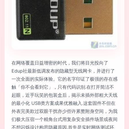
在网络覆盖日益增密的时代，我们将目光投向了
Edup社最新低调发布的隐藏型无线网卡，并进行了
一次全面的实际体验。它的名字印证了极强的存在感
触「你不会看到它」，只有代码识别.在打开简洁不
起眼，近乎玩笑的包装盒后，揭示未插外部粗大天线
的最小化 USB类方案成果优雅融入.这套固件不但在
外表完美欺过双眼干扰亦少些许累赘附身空间，为我
们极大压宿一个精角台式用复杂安全插件场景或夜间
不想闪烁设计构思隐藏原因.首先是实时网络测试环